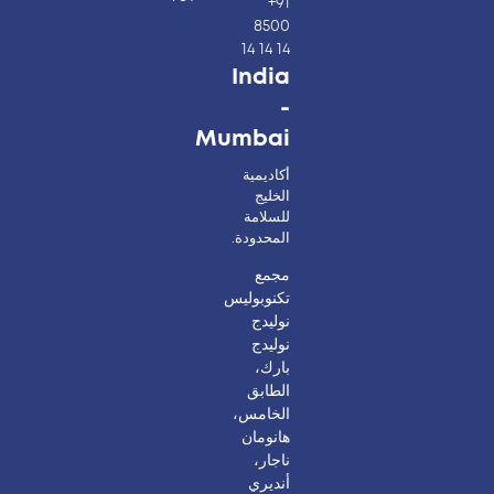
+91
8500
14 14 14
India
-
Mumbai
أكاديمية
الخليج
للسلامة
المحدودة.
مجمع
تكنوبوليس
نوليدج
نوليدج
بارك،
الطابق
الخامس،
هانومان
ناجار،
أنديري