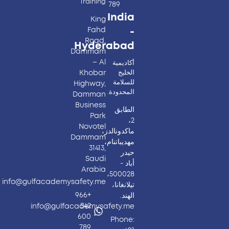
Training
789
India
King
Fahd
-
Road,
Hyderabad​
Dammam
– Al
أكاديمية
Khobar
الخليج
للسلامة
Highway,
المحدودة.
Damman
Business
الطابق
Park
2،
Novotel
ماكدونالدز،
Dammam
مهديباتنام،
31413,
حيدر
Saudi
أباد -
Arabia
500028،
info@gulfacademysafety.me
تيلانغانا،
+966
الهند.
542
info@gulfacademysafety.me
600
Phone:
789