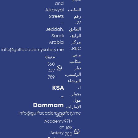
and
المكتب
Alkayyal
رقم
Streets
27،
–
الطابق
Jeddah,
الرابع،
Saudi
مركز
Arabia
RBC،
info@gulfacademysafety.me
مبنى
+966
مكاتب
560
ديار
427
الرئيسي،
789
البرشاء
KSA
1،
بجوار
-
مول
Dammam
الإمارات.
info@gulfacademysafety.me
Gulf
+971
Academy
of
525
Safety
700