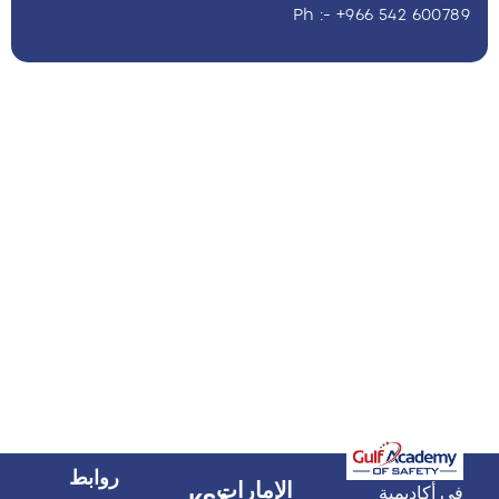
Ph :- +966 542 600789
روابط
الإمارات
في أكاديمية