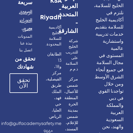
KSA
سريعة
العربية
الخليج للسلامة،
-
الصفحة
نلتزم في
الرئيسية
المتحدة
Riyadh
أكاديمية الخليج
الدورات
التدريبية
-
للسلامة بتقديم
أكاديمية
معرض
الصور
الشارقة
الخليج
خدمات تدريبية
المدونات
للسلامة
واستشارية
شركة
نبذة عنا
المحدودة.
الخليج
عالمية
اتصل بنا
للتدريب
الطابقان
المستوى في
على
تحقق من
13
مجال السلامة
السلامة
شهادتك
و18،
ذ.م.م
في جميع أنحاء
مركز
الشرق الأوسط.
مركز
الفيصلية،
تحقق
ومن خلال
الآن
شمس
طريق
تواجدنا القوي
للأعمال،
الملك
في دبي
المنطقة
فهد،
الحرة
حي
والمملكة
بمدينة
العليا،
العربية
شمس
الرياض.
السعودية
للإعلام،
info@gulfacademysafety.me
والهند، نحن
المسند،
+966