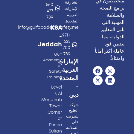
متخصصون في
الشارقة
560
برامج الصحة
الإمارات
427
والسلامة
العربية
789
المتحدة.
المهنية التي
KSA
info@gulfacademysafety.me
تلبي المعايير
-
+971
الدولية، مما
525
يضمن قوة
Jeddah
700
عاملة أكثر أماناً
789
Gulf
وامتثالاً.
Academy
الإمارات
of
العربية
Safety
المتحدة
Training
-
Level
7, Al
دبي
Murjanah
شركة
Tower
الخليج
Corner
للتدريب
of
على
Prince
السلامة
Sultan
ذ.م.م