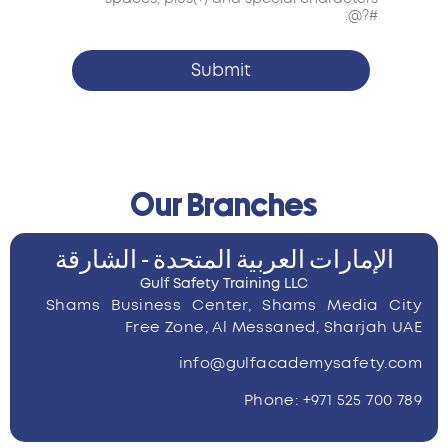
#?@.
Submit
Our Branches
الإمارات العربية المتحدة - الشارقة
Gulf Safety Training LLC
Shams Business Center, Shams Media City
Free Zone, Al Messaned, Sharjah UAE
info@gulfacademysafety.com
Phone: +971 525 700 789